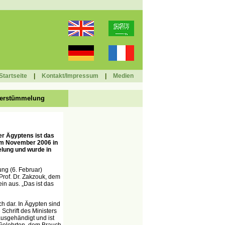
Startseite
|
Kontakt/Impressum
|
Medien
lverstümmelung
er Ägyptens ist das
im November 2006 in
elung und wurde in
ng (6. Februar)
Prof. Dr. Zakzouk, dem
n aus. „Das ist das
h dar. In Ägypten sind
Schrift des Ministers
usgehändigt und ist
Gelehrten, dem Brauch