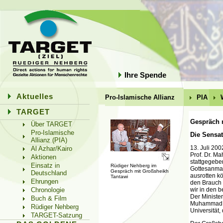
Ihre Spende
Aktuelles
Pro-Islamische Allianz
PIA
TARGET
Gespräch 
Über TARGET
Pro-Islamische
Die Sensat
Allianz (PIA)
13. Juli 200
Al Azhar/Kairo
Prof. Dr. 
Aktionen
stattgegebe
Einsatz in
Rüdiger Nehberg im
Gottesanmaß
Gespräch mit Großsheikh
Deutschland
ausrotten k
Tantawi
Ehrungen
den Brauch p
wir in den b
Chronologie
Der Minister
Buch & Film
Muhammad Sa
Rüdiger Nehberg
Universität,
TARGET-Satzung