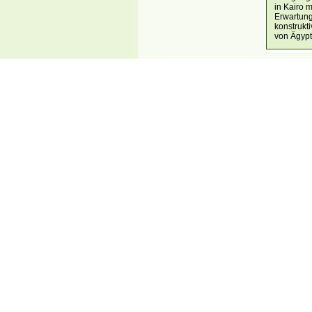
in Kairo 
Erwartung
konstrukt
von Ägypt