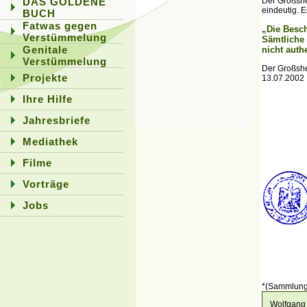
Der Großshe
DAS GOLDENE
eindeutig. 
BUCH
Fatwas gegen
„Die Besch
Verstümmelung
Sämtliche 
Genitale
nicht auth
Verstümmelung
Der Großsh
Projekte
13.07.2002
Ihre Hilfe
Jahresbriefe
Mediathek
Filme
Vorträge
Jobs
*(Sammlung 
Wolfgang 