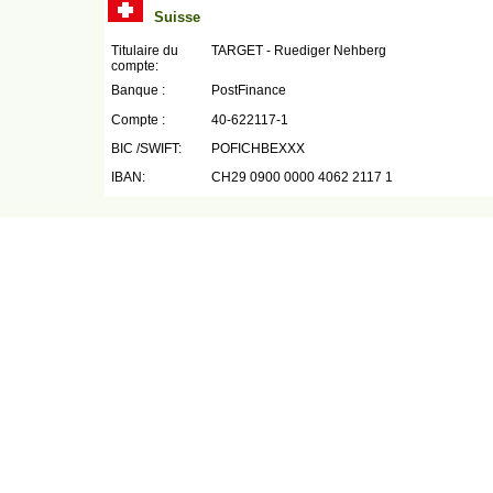
Suisse
Titulaire du
TARGET - Ruediger Nehberg
compte:
Banque :
PostFinance
Compte :
40-622117-1
BIC /SWIFT:
POFICHBEXXX
IBAN:
CH29 0900 0000 4062 2117 1