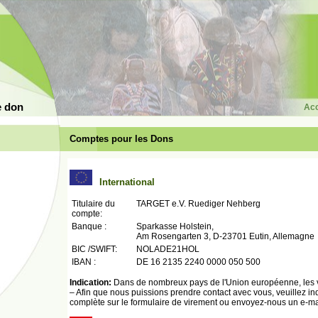
e don
Acc
Comptes pour les Dons
International
Titulaire du
TARGET e.V. Ruediger Nehberg
compte:
Banque :
Sparkasse Holstein,
Am Rosengarten 3, D-23701 Eutin, Allemagne
BIC /SWIFT:
NOLADE21HOL
IBAN :
DE 16 2135 2240 0000 050 500
Indication:
Dans de nombreux pays de l'Union européenne, les vi
– Afin que nous puissions prendre contact avec vous, veuillez in
complète sur le formulaire de virement ou envoyez-nous un e-ma