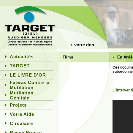
votre don
Actualités
Films
En Arriè
TARGET
Ces document
subordonnée
LE LIVRE D'OR
Fatwas Contre la
Mutilation
L’interven
Mutilation
Génitale
Projets
Votre Aide
Circulaire
Revue Presse