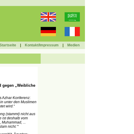
Startseite
|
Kontakt/Impressum
|
Medien
 gegen „Weibliche
s Azhar-Konferenz:
ein unter den Muslimen
et wird.“
ng (stammt) nicht aus
e ist deshalb vom
s, Muhammad, ...
lam nicht.’“