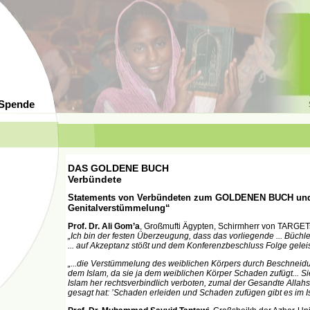
 Spende
DAS GOLDENE BUCH
Verbündete
Statements von Verbündeten zum GOLDENEN BUCH und
Genitalverstümmelung“
Prof. Dr. Ali Gom’a
, Großmufti Ägypten, Schirmherr von TARGET
„Ich bin der festen Überzeugung, dass das vorliegende ... Büchl
... auf Akzeptanz stößt und dem Konferenzbeschluss Folge geleist
„...die Verstümmelung des weiblichen Körpers durch Beschneidu
dem Islam, da sie ja dem weiblichen Körper Schaden zufügt... Si
Islam her rechtsverbindlich verboten, zumal der Gesandte Allah
gesagt hat: ’Schaden erleiden und Schaden zufügen gibt es im Is