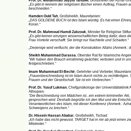
Prof. Dr. Muhammad Sayyid Tantawi
, Großsheikh der Azhar-Uni
„Es gibt in keinem der religiösen Bücher einen Auftrag, Frauen a
beschneiden.“
Hamden Ould Tah
, Großsheikh, Mauretanien:
„DAS GOLDENE BUCH ist des Islam würdig. Es hat einen Ehre
Koran.“
Prof. Dr. Mahmoud Hamdi Zakzouk
, Minister für Religiöse Stif
„Es gibt keinen einzigen wissenschaftlichen Beleg dafür, dass 
Frau Vorteile verschafft. Sie bringt nur Nachteile und Schaden.“
„Derjenige wird verflucht, der die Konstruktion Allahs (Anmerk.: di
Sheikh Muhammad Darassa
, Oberster Rat für Islamische Ange
“Wir haben den Brauch einstimmig geächtet, verboten und in un
festgeschrieben.“
Imam Muhammad El-Bechir
, Gelehrter und Vorbeter, Mauretani
„Frauenbeschneidung ist im Islam durch nichts zu rechtfertigen.
Frauen und der Gesellschaft. Sie ist ein Verbrechen.“
Prof. Dr. Yusuf Lukman
, Chefgynäkologe der Universitätsklinik 
Äthiopien:
“Die Beschneidung von Mädchen ist...ein extrem krimineller Akt,
gesprochen wird. Deshalb begrüße ich den Mut und die Entschl
Verantwortlichen des Islam, mit dieser Konferenz (Anmerk.: Azh
Schweigens zu brechen.“
Dr. Hissein Hassan Abakar
, Großsheikh, Tschad:
„Ich habe das nicht gewusst. TARGET hat in mir ab jetzt einen 
Mitstreiter.“