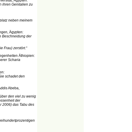
versität, Ägypten:
n ihren Genitalien zu
nplatz neben meinem
tungen, Ägypten:
die Beschneidung der
e Frau) zerstört.“
legenheiten Äthiopien:
serer Scharia
en:
 Sie schadet den
Addis Abeba,
 über den viel zu wenig
ossenheit der
ar 2006) das Tabu des
zweihundertprozentigen