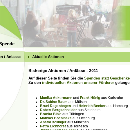
 Spende
en / Anlässe
Aktuelle Aktionen
Bisherige Aktionen / Anlässe - 2011
Auf dieser Seite finden Sie die
Spenden statt Geschenke
Zu den
individuellen Aktionen unserer Förderer
gelange
Monika Ackermann
und
Frank Hönig
aus Karlsruhe
Dr. Sabine Baum
aus Mülsen
Bruni Regenbogen
und
Heinrich Becker
aus Hamburg
Robert Bergschneider
aus Steinheim
Branka Bibic
aus Tübingen
Mathias Bochinske
aus Offenburg
Anatol Bollinger
aus München
Petra Eichhorst
aus Tornesch