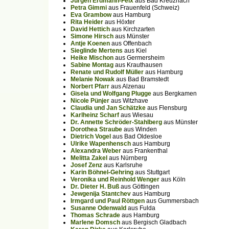
Jürgen Erdmann-Feix
aus Bad Kreuznach
Petra Gimmi
aus Frauenfeld (Schweiz)
Eva Grambow
aus Hamburg
Rita Heider
aus Höxter
David Hettich
aus Kirchzarten
Simone Hirsch
aus Münster
Antje Koenen
aus Offenbach
Sieglinde Mertens
aus Kiel
Heike Mischon
aus Germersheim
Sabine Montag
aus Krauthausen
Renate und Rudolf Müller
aus Hamburg
Melanie Nowak
aus Bad Bramstedt
Norbert Pfarr
aus Alzenau
Gisela und Wolfgang Plugge
aus Bergkamen
Nicole Pünjer
aus Witzhave
Claudia und Jan Schätzke
aus Flensburg
Karlheinz Scharf
aus Wiesau
Dr. Annette Schröder-Stahlberg
aus Münster
Dorothea Straube
aus Winden
Dietrich Vogel
aus Bad Oldesloe
Ulrike Wapenhensch
aus Hamburg
Alexandra Weber
aus Frankenthal
Melitta Zakel
aus Nürnberg
Josef Zenz
aus Karlsruhe
Karin Böhnel-Gehring
aus Stuttgart
Veronika und Reinhold Wenger
aus Köln
Dr. Dieter H. Buß
aus Göttingen
Jewgenija Stantchev
aus Hamburg
Irmgard und Paul Röttgen
aus Gummersbach
Susanne Odenwald
aus Fulda
Thomas Schrade
aus Hamburg
Marlene Domsch
aus Bergisch Gladbach