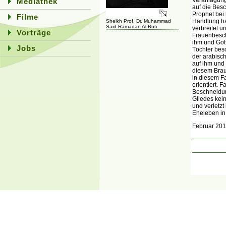
Mediathek
auf die Bes
Prophet bei
Filme
Handlung ha
Sheikh Prof. Dr. Muhammad
Said Ramadan Al-Buti
verbreitet u
Vorträge
Frauenbeschn
ihm und Got
Jobs
Töchter bes
der arabisch
auf ihm und 
diesem Brau
in diesem F
orientiert. 
Beschneidun
Gliedes kein
und verletzt
Eheleben in
Februar 201