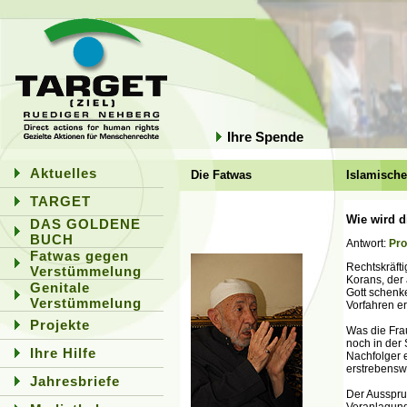
Ihre Spende
Aktuelles
Die Fatwas
Islamische
TARGET
Wie wird d
DAS GOLDENE
BUCH
Antwort:
Pro
Fatwas gegen
Rechtskräft
Verstümmelung
Korans, der
Genitale
Gott schenk
Verstümmelung
Vorfahren ers
Projekte
Was die Frau
noch in der
Ihre Hilfe
Nachfolger e
erstrebensw
Jahresbriefe
Der Ausspru
Veranlagung